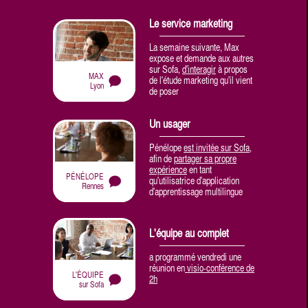
Le service marketing
La semaine suivante, Max
expose et demande aux autres
sur Sofa,
d'interagir
à propos
MAX
de l'étude marketing qu'il vient
Lyon
de poser
Un usager
Pénélope
est invitée sur Sofa
,
afin de
partager sa propre
expérience
en tant
PÉNÉLOPE
qu'utilisatrice d'application
Rennes
d'apprentissage multilingue
L'équipe au complet
a programmé vendredi une
réunion en
visio-conférence de
L'ÉQUIPE
2h
sur Sofa