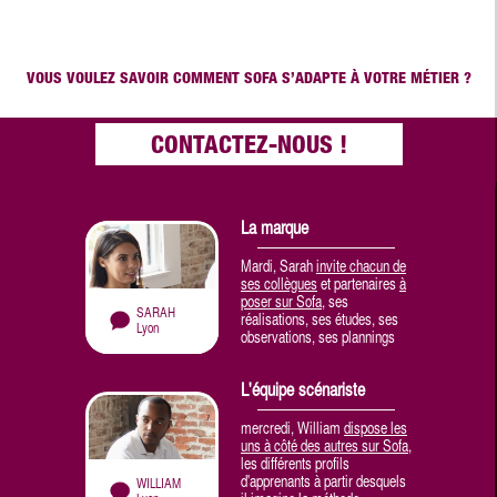
VOUS VOULEZ SAVOIR COMMENT SOFA S’ADAPTE À VOTRE MÉTIER ?
CONTACTEZ-NOUS !
La marque
Mardi, Sarah
invite chacun de
ses collègues
et partenaires
à
poser sur Sofa
, ses
SARAH
réalisations, ses études, ses
Lyon
observations, ses plannings
L'équipe scénariste
mercredi, William
dispose les
uns à côté des autres sur Sofa
,
les différents profils
d'apprenants à partir desquels
WILLIAM